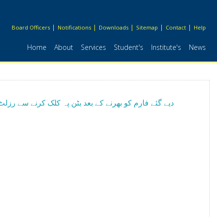
Board Officers
Notifications
Downloads
Sitemap
Contact
Help
Home
About
Services
Student's
Institute's
News
دیے گئے فارم کو بھرنے کے بعد بٹن پہ کلک کرنے سے رزلٹ 