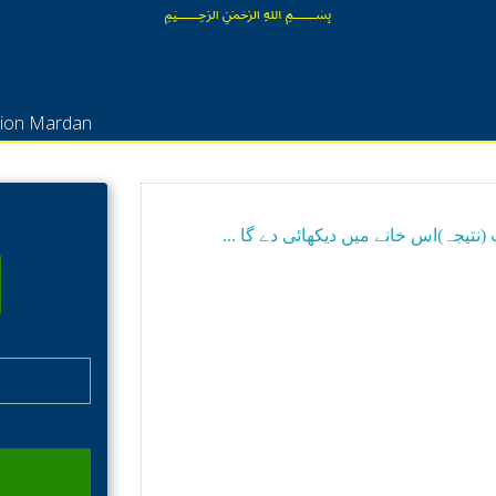
﷽
tion Mardan
(نتیجہ)اس خانے میں دیکھائی دے گا ...